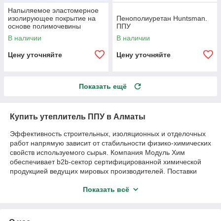
Напыляемое эластомерное
изолирующее покрытие на
Пенополиуретан Huntsman.
основе полимочевины
ППУ
Экстраплан 501
В наличии
В наличии
Цену уточняйте
Цену уточняйте
Показать ещё
Купить утеплитель ППУ в Алматы
Эффективность строительных, изоляционных и отделочных
работ напрямую зависит от стабильности физико-химических
свойств используемого сырья. Компания Модуль Хим
обеспечивает b2b-сектор сертифицированной химической
продукцией ведущих мировых производителей. Поставки
напрямую с заводов-изготовителей гарантируют строгое
Показать всё
соответствие каждой партии материалов действующим
стандартам качества, пожарной безопасности и
экологической плотности.