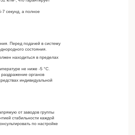
2 кг/м³, что гарантирует
-7 секунд, а полное
ия. Перед подачей в систему
днородного состояния.
олжен находиться в пределах
пературе не ниже -5 °C.
 раздражение органов
 средствах индивидуальной
прямую от заводов группы
антией стабильности каждой
онсультировать по настройке