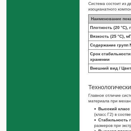
Система состоит из д
изоцианатного компо
Наименование пок
Плотность (20 °C), г
Вязкость (25 °C), м
Содержание групп 
Срок стабильности
хранении
Внешний вид / Цве
Технологическ
Главное отличие сис
материала при механ
Высокий класс 
(класс Г2) в соот
Стабильность 
размеров при экстр