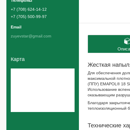
+7 (708) 624-14-12
+7 (705) 500-99-97
zuyevstar@gmail.com
Описа
Карта
Жесткая напыл
Для обеспечения дол
максимальной плотно
(ППУ) EMAPOL® 18 SP
Использование вспени
оказывающим разруши
Благодаря закрытояч
теплоизоляционный б
Технические ха