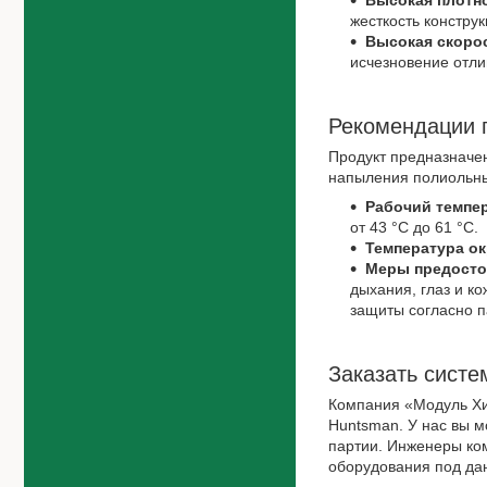
Высокая плотно
жесткость конструк
Высокая скорос
исчезновение отли
Рекомендации 
Продукт предназначе
напыления полиольны
Рабочий темпе
от 43 °C до 61 °C.
Температура о
Меры предосто
дыхания, глаз и к
защиты согласно п
Заказать систе
Компания «Модуль Хи
Huntsman. У нас вы м
партии. Инженеры ком
оборудования под дан