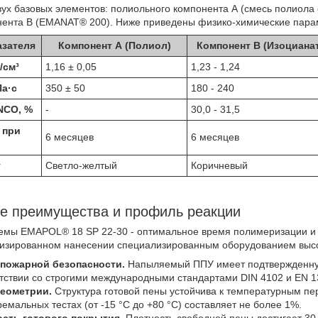
вух базовых элементов: полиольного компонента А (смесь полиола 
нента В (EMANAT® 200). Ниже приведены физико-химические пара
азателя
Компонент А (Полиол)
Компонент В (Изоцианат
/см³
1,16 ± 0,05
1,23 - 1,24
Па·с
350 ± 50
180 - 240
NCO, %
-
30,0 - 31,5
 при
6 месяцев
6 месяцев
т
Светло-желтый
Коричневый
ие преимущества и профиль реакции
темы EMAPOL® 18 SP 22-30 - оптимальное время полимеризации и
изированном нанесении специализированным оборудованием высо
пожарной безопасности.
Напыляемый ППУ имеет подтвержденную
ветствии со строгими международными стандартами DIN 4102 и EN 1
геометрии.
Структура готовой пены устойчива к температурным п
емальных тестах (от -15 °C до +80 °C) составляет не более 1%.