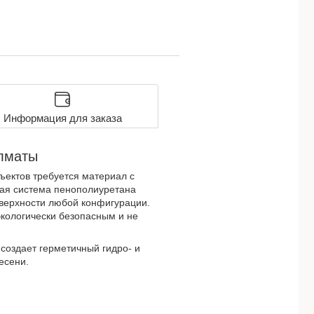
Информация для заказа
лматы
ектов требуется материал с
ная система пенополиуретана
верхности любой конфигурации.
экологически безопасным и не
создает герметичный гидро- и
есени.