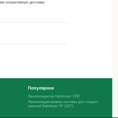
уем оперативную доставку
Популярное
Пенополиуретан Huntsman. ППУ
Пенополиуретановые системы для сэндвич
панелей Daltofoam TP 32272