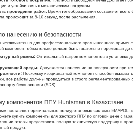
сть готового покрытия.
Плотность свободной пены достигает 30-3
ции и устойчивость к механическим нагрузкам.
ть проведения работ.
Время гелеобразования составляет всего 6
па происходит за 8-10 секунд после распыления.
по нанесению и безопасности
н исключительно для профессионального промышленного применен
й компонент обязательно должен быть тщательно перемешан до о
ратурный режим:
Оптимальный нагрев компонентов в установке д
кружающей среды:
Допускается нанесение на поверхности при тем
рожности:
Поскольку изоцианатный компонент способен вызывать
ожи, все работы должны проводиться в строго регламентированных
аспорту безопасности (SDS).
му компонентов ППУ Huntsman в Казахстане
м» поставляет оригинальные полиуретановые системы EMAPOL на
ожете купить компоненты для жесткого ППУ по оптовой цене с гар
пании готовы предоставить полную техническую поддержку и прок
ный продукт.