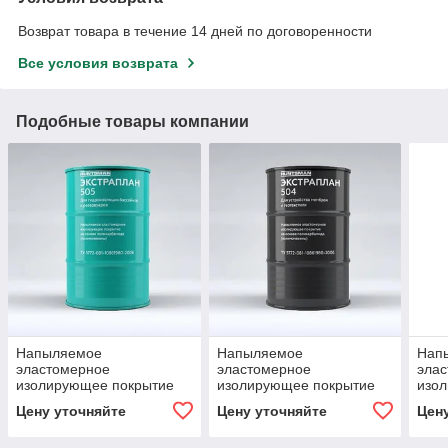
Возврат товара в течение 14 дней по договоренности
Все условия возврата
Подобные товары компании
Напыляемое
Напыляемое
Нап
эластомерное
эластомерное
эла
изолирующее покрытие
изолирующее покрытие
изо
на основе полимочевины
на основе полимочевины
на о
Цену уточняйте
Цену уточняйте
Цен
Экстраплан 505
Экстраплан 504
Экст